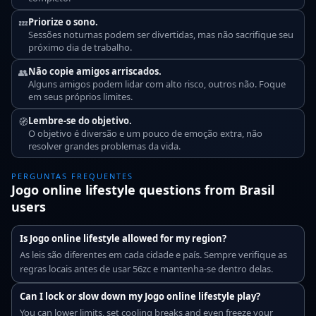
Priorize o sono.
💤
Sessões noturnas podem ser divertidas, mas não sacrifique seu
próximo dia de trabalho.
Não copie amigos arriscados.
👥
Alguns amigos podem lidar com alto risco, outros não. Foque
em seus próprios limites.
Lembre-se do objetivo.
🧭
O objetivo é diversão e um pouco de emoção extra, não
resolver grandes problemas da vida.
PERGUNTAS FREQUENTES
Jogo online lifestyle questions from Brasil
users
Is Jogo online lifestyle allowed for my region?
As leis são diferentes em cada cidade e país. Sempre verifique as
regras locais antes de usar 56zc e mantenha-se dentro delas.
Can I lock or slow down my Jogo online lifestyle play?
You can lower limits, set cooling breaks and even freeze your